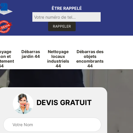
ÊTRE RAPPELÉ
oyage
Débarras
Nettoyage
Débarras des
on et
jardin 44
locaux
objets
tement
industriels
encombrants
44
44
44
DEVIS GRATUIT
rage
Débarras de
Débarras de