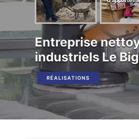
d'appartem
rants 44
Entreprise netto
industriels Le B
RÉALISATIONS