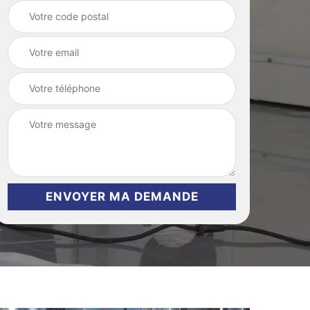
grenier et cave 44
maison 44