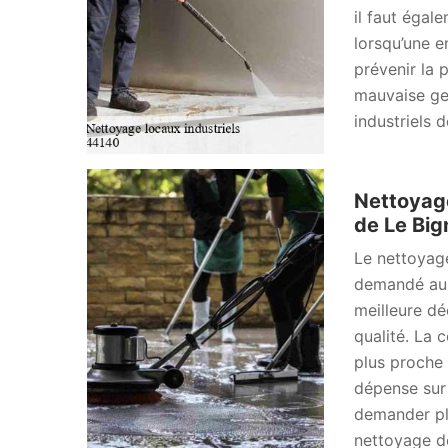
il faut égal
lorsqu’une e
prévenir la p
mauvaise ge
industriels 
Nettoyage
de Le Bi
Le nettoyage
demandé aupr
meilleure dé
qualité. La 
plus proche 
dépense sur 
demander pl
nettoyage d