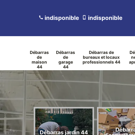
indisponible
indisponible
Débarras
Débarras
Débarras de
Dé
de
de
bureaux et locaux
n
maison
garage
professionnels 44
ap
44
44
ras des
Débarr
jets
Débarras jardin 44