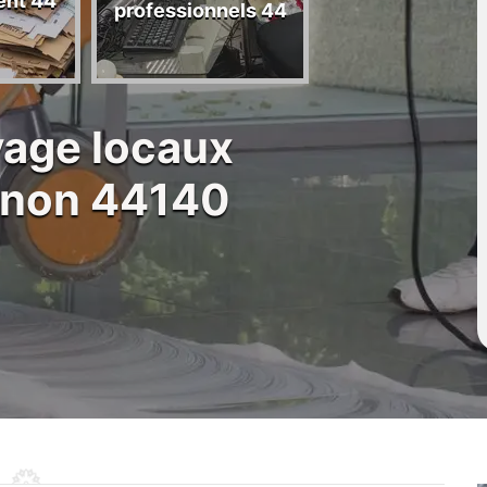
ent 44
44
professionnels 44
yage locaux
ignon 44140