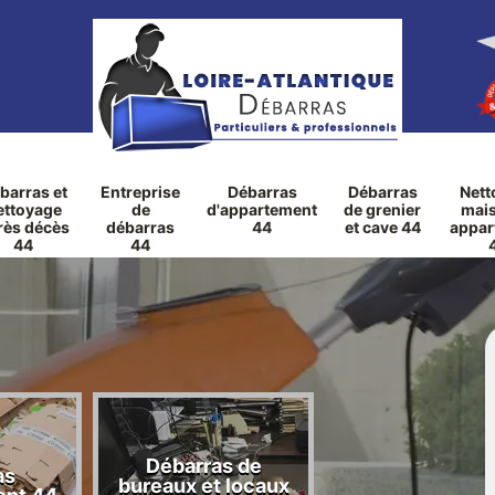
barras et
Entreprise
Débarras
Débarras
Nett
ettoyage
de
d'appartement
de grenier
mais
rès décès
débarras
44
et cave 44
appar
44
44
Débarras de
as
Débarras de ga
bureaux et locaux