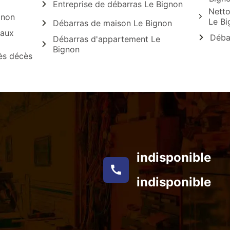
Entreprise de débarras Le Bignon
Netto
gnon
Le Bi
Débarras de maison Le Bignon
caux
Débar
Débarras d'appartement Le
Bignon
ès décès
indisponible
indisponible