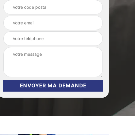
grenier et cave 44
maison 44