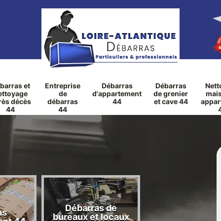
barras et
Entreprise
Débarras
Débarras
Nett
ettoyage
de
d'appartement
de grenier
mais
rès décès
débarras
44
et cave 44
appar
44
44
Débarras de
as
Débarras de ga
bureaux et locaux