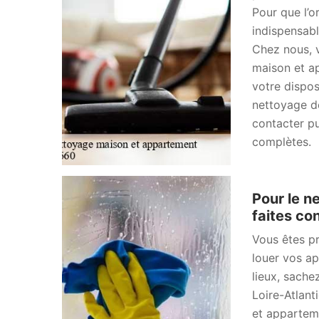
Pour que l’or
indispensabl
Chez nous, 
maison et a
votre dispos
nettoyage de
contacter p
complètes.
Pour le n
faites co
Vous êtes pr
louer vos a
lieux, sache
Loire-Atlan
et apparteme