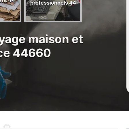
ent 44
44
professionnels 44
oyage maison et
ce 44660