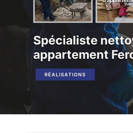
d'appartem
rants 44
Spécialiste nett
appartement Fer
RÉALISATIONS