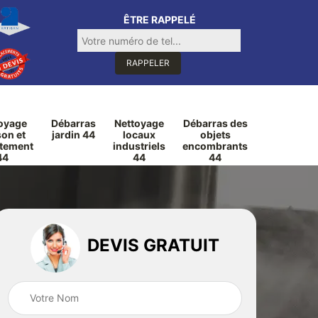
ÊTRE RAPPELÉ
oyage
Débarras
Nettoyage
Débarras des
on et
jardin 44
locaux
objets
tement
industriels
encombrants
44
44
44
DEVIS GRATUIT
rage
Débarras de
Débarras de