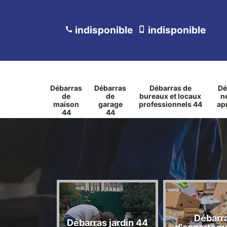
indisponible
indisponible
Débarras
Débarras
Débarras de
Dé
de
de
bureaux et locaux
n
maison
garage
professionnels 44
ap
44
44
ras des
Débarr
jets
Débarras jardin 44